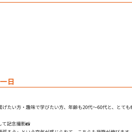
い一日
げたい方・趣味で学びたい方、年齢も20代〜60代と、とて
て記念撮影📸
頑張ろう」という空気が感じられて、こちらも背筋が伸びます