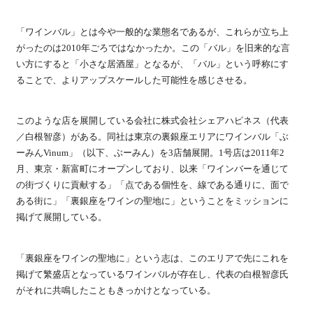
「ワインバル」とは今や一般的な業態名であるが、これらが立ち上
がったのは2010年ごろではなかったか。この「バル」を旧来的な言
い方にすると「小さな居酒屋」となるが、「バル」という呼称にす
ることで、よりアップスケールした可能性を感じさせる。
このような店を展開している会社に株式会社シェアハピネス（代表
／白根智彦）がある。同社は東京の裏銀座エリアにワインバル「ぶ
ーみんVinum」（以下、ぶーみん）を3店舗展開。1号店は2011年2
月、東京・新富町にオープンしており、以来「ワインバーを通じて
の街づくりに貢献する」「点である個性を、線である通りに、面で
ある街に」「裏銀座をワインの聖地に」ということをミッションに
掲げて展開している。
「裏銀座をワインの聖地に」という志は、このエリアで先にこれを
掲げて繁盛店となっているワインバルが存在し、代表の白根智彦氏
がそれに共鳴したこともきっかけとなっている。