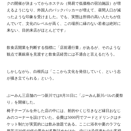
クの開催が決まってからホステル（簡易で低価格の宿泊施設）が増
えるようになり、外国人のバックパッカーが増えて、昼間人口が減
ったような印象を受けました。でも、実態は所得の高い人たちが住
んでいて、文化のレベルが高く、この場所に縁のない若者は絶対に
来ない、目的来店がほとんどです」
飲食店開業を判断する指標に「店前通行量」があるが、そのような
観点で裏銀座を見渡すと飲食店経営には不適合と言えるだろう。
しかしながら、白根氏は「ここから文化を発信していく、という志
が掻き立てられる」という。
ぶーみん三店舗の一つ新川では8月31日に「ぶーみん新川バルの夏祭
り」を開催した。
椅子テーブルを外した店の中には、射的やくじ引きなど縁日おなじ
みのコーナーを設けていた。会費は5000円でフードとドリンクはチ
ケット制だが実質的には飲み放題である。ここに浴衣や夏のラフな