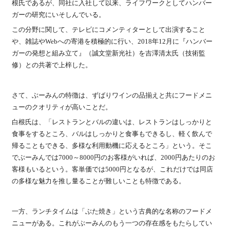
根氏であるが、同社に入社して以来、ライフワークとしてハンバー
ガーの研究にいそしんでいる。
この分野に関して、テレビにコメンティターとして出演すること
や、雑誌やWebへの寄港を積極的に行い、2018年12月に『ハンバー
ガーの発想と組み立て』（誠文堂新光社）を吉澤清太氏（技術監
修）との共著で上梓した。
さて、ぶーみんの特徴は、ずばりワインの品揃えと共にフードメニ
ューのクオリティが高いことだ。
白根氏は、「レストランとバルの違いは、レストランはしっかりと
食事をするところ、バルはしっかりと食事もできるし、軽く飲んで
帰ることもできる、多様な利用動機に応えるところ」という。そこ
でぶーみんでは7000～8000円のお客様がいれば、2000円あたりのお
客様もいるという。客単価では5000円となるが、これだけでは同店
の多様な魅力を推し量ることが難しいことも特徴である。
一方、ランチタイムは「ぶた焼き」という古典的な名称のフードメ
ニューがある。これがぶーみんのもう一つの存在感をもたらしてい