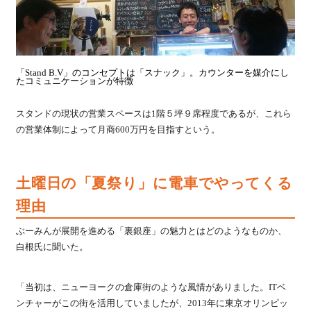
「Stand B.V」のコンセプトは「スナック」。カウンターを媒介にし
たコミュニケーションが特徴
スタンドの現状の営業スペースは1階５坪９席程度であるが、これら
の営業体制によって月商600万円を目指すという。
土曜日の「夏祭り」に電車でやってくる
理由
ぶーみんが展開を進める「裏銀座」の魅力とはどのようなものか、
白根氏に聞いた。
「当初は、ニューヨークの倉庫街のような風情がありました。ITベ
ンチャーがこの街を活用していましたが、2013年に東京オリンピッ