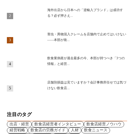
海外出店から日本への「逆輸入ブランド」は成功す
2
る？必ず押さえ...
害虫・異物混入クレームを店舗内で止めてはいけない
3
——本部が衛...
飲食業倒産が過去最多の今、本部が持つべき「3つの
4
情報」と経営...
店舗別損益は見ていますか？会計事務所任せでは気づ
5
けない飲食店...
注目のタグ
出店・経営
飲食店経営者インタビュー
飲食店経営ノウハウ
経営戦略
飲食店の労務ガイド
人材
飲食ニュース