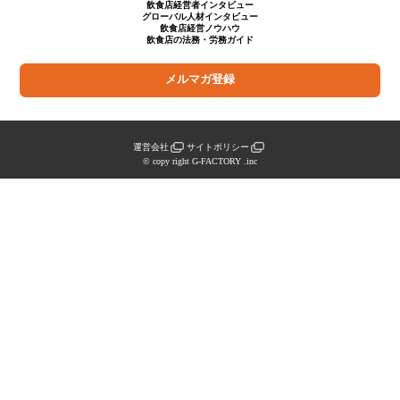
飲食店経営者インタビュー
グローバル人材インタビュー
飲食店経営ノウハウ
飲食店の法務・労務ガイド
メルマガ登録
運営会社
サイトポリシー
© copy right G-FACTORY .inc