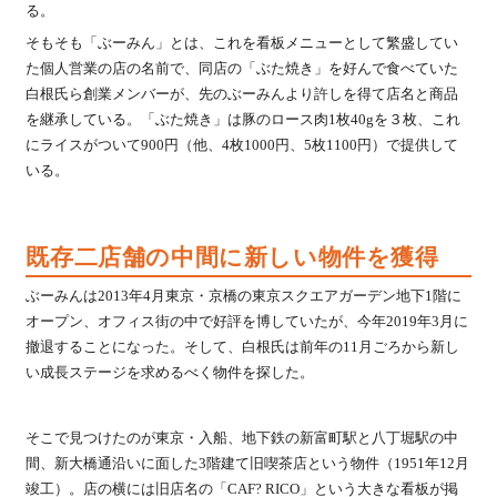
る。
そもそも「ぶーみん」とは、これを看板メニューとして繁盛してい
た個人営業の店の名前で、同店の「ぶた焼き」を好んで食べていた
白根氏ら創業メンバーが、先のぶーみんより許しを得て店名と商品
を継承している。「ぶた焼き」は豚のロース肉1枚40gを３枚、これ
にライスがついて900円（他、4枚1000円、5枚1100円）で提供して
いる。
既存二店舗の中間に新しい物件を獲得
ぶーみんは2013年4月東京・京橋の東京スクエアガーデン地下1階に
オープン、オフィス街の中で好評を博していたが、今年2019年3月に
撤退することになった。そして、白根氏は前年の11月ごろから新し
い成長ステージを求めるべく物件を探した。
そこで見つけたのが東京・入船、地下鉄の新富町駅と八丁堀駅の中
間、新大橋通沿いに面した3階建て旧喫茶店という物件（1951年12月
竣工）。店の横には旧店名の「CAF? RICO」という大きな看板が掲