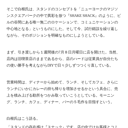
そこで白根氏は、スタンドのコンセプトを「ニューヨークのマジソ
ンスクエアパークの中で異彩を放つ『SHAKE SHACK』のように、ビ
ルの谷間にある唯一無二のロケーションで、コミュニケーションの
中心地となる」というものにした。そして今、試行錯誤を繰り返し
ながら、そのポジションを明確なものにしようとしている。
まず、引き渡しから１週間後の7月８日月曜日に店を開けた。当然、
店内は旧喫茶店のままであるから、店のハードは従業員が自分たち
の使い勝手を考えながらDIYで日々少しずつつくり直している。
営業時間は、ディナーから始めて、ランチ、そしてカフェ、さらに
ランチにいかにカレーの持ち帰りを増加させるかという具合に、売
上を積み上げる勘所をつかみ取っていこうとしている。モーニン
グ、ランチ、カフェ、ディナー、バーの５毛作を目指すという。
白根氏はこう語る。
「スタンドの存在感は『スナック』です。店の中ではお客様とコミ