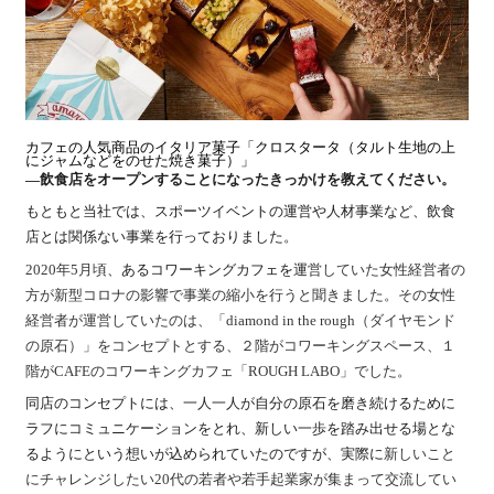
カフェの人気商品のイタリア菓子「クロスタータ（タルト生地の上
にジャムなどをのせた焼き菓子）」
―飲食店をオープンすることになったきっかけを教えてください。
もともと当社では、スポーツイベントの運営や人材事業など、飲食
店とは関係ない事業を行っておりました。
2020年5月頃
、あるコワーキングカフェを運
営していた女性経営者の
方が新型コロナの影響で事業の縮小を行うと聞きました。
その女性
経営者が運営していたのは、「diamond in the rough（ダイヤモンド
の原石）」をコンセプトとする、２階がコワーキングスペース、１
階がCAFEのコワーキングカフェ「ROUGH LABO」でした。
同店のコンセプトには、一人一人が自分の原石を磨き続けるために
ラフにコミュニケーションをとれ、新しい一歩を踏み出せる場とな
るようにという想いが込められていたのですが、実際に
新しいこと
にチャレンジしたい20代の若者や若手起業家が集まって交流してい