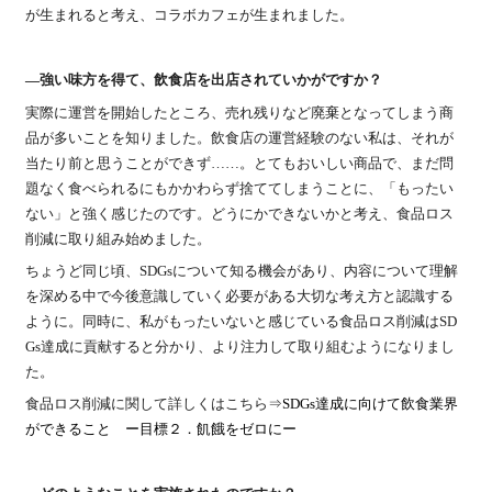
が生まれると考え、コラボカフェが生まれました。
―強い味方を得て、飲食店を出店されていかがですか？
実際に運営を開始したところ、売れ残りなど廃棄となってしまう商
品が多いことを知りました。飲食店の運営経験のない私は、それが
当たり前と思うことができず……。とてもおいしい商品で、まだ問
題なく食べられるにもかかわらず捨ててしまうことに、「もったい
ない」と強く感じたのです。どうにかできないかと考え、食品ロス
削減に取り組み始めました。
ちょうど同じ頃、SDGsについて知る機会があり、内容について理解
を深める中で今後意識していく必要がある大切な考え方と認識する
ように。同時に、私がもったいないと感じている食品ロス削減はSD
Gs達成に貢献すると分かり、より注力して取り組むようになりまし
た。
食品ロス削減に関して詳しくはこちら⇒
SDGs達成に向けて飲食業界
ができること ー目標２．飢餓をゼロにー