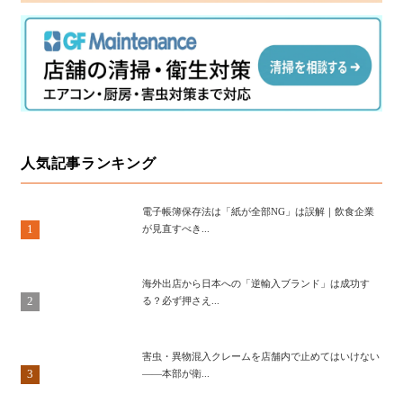
人気記事ランキング
電子帳簿保存法は「紙が全部NG」は誤解｜飲食企業
1
が見直すべき...
海外出店から日本への「逆輸入ブランド」は成功す
2
る？必ず押さえ...
害虫・異物混入クレームを店舗内で止めてはいけない
3
——本部が衛...