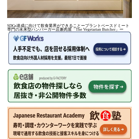
SDGs達成に向けて飲食業界ができることープラントベースドミート
専門の未来型ハンバーガー店兼肉屋「The Vegetarian Butcher」ー