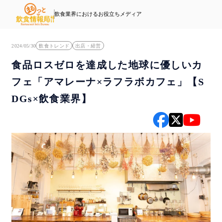
飲食業界におけるお役立ちメディア
2024/05/30
飲食トレンド
出店・経営
食品ロスゼロを達成した地球に優しいカ
フェ「アマレーナ×ラフラボカフェ」【S
DGs×飲食業界】