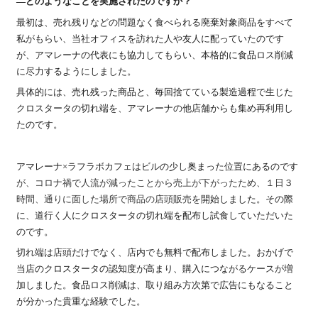
―どのようなことを実施されたのですか？
最初は、売れ残りなどの問題なく食べられる廃棄対象商品をすべて
私がもらい、当社オフィスを訪れた人や友人に配っていたのです
が、アマレーナの代表にも協力してもらい、本格的に食品ロス削減
に尽力するようにしました。
具体的には、売れ残った商品と、毎回捨てている製造過程で生じた
クロスタータの切れ端を、アマレーナの他店舗からも集め再利用し
たのです。
アマレーナ×ラフラボカフェはビルの少し奥まった位置にあるのです
が、コロナ禍で人流が減ったことから売上が下がったため、１日３
時間、通りに面した場所で商品の店頭販売
を開始しました。その際
に、道行く人にクロスタータの切れ端を配布し試食していただいた
のです。
切れ端は店頭だけでなく、店内でも無料で配布しました。おかげで
当店のクロスタータの認知度が高まり、購入につながるケースが増
加しました。食品ロス削減は、取り組み方次第で広告にもなること
が分かった貴重な経験でした。